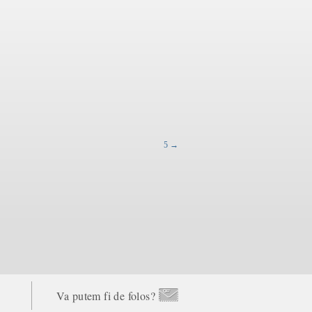
5
→
Va putem fi de folos?